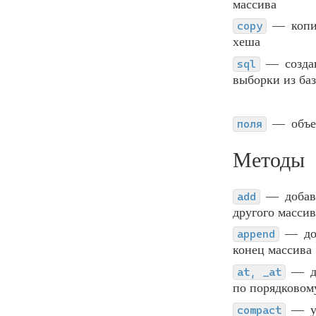
массива
коп
copy
хеша
cозда
sql
выборки из ба
объе
поля
Методы
добав
add
другого масси
д
append
конец массива
at, _at
по порядковом
compact