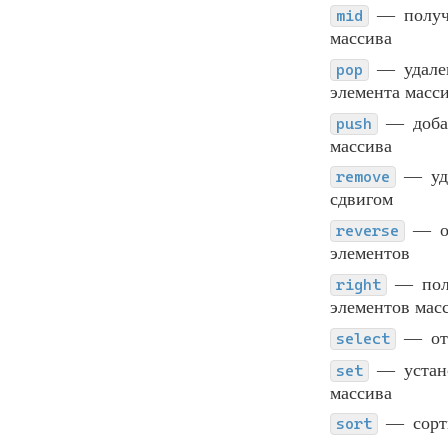
получ
mid
массива
удале
pop
элемента масс
доба
push
массива
уд
remove
сдвигом
reverse
элементов
по
right
элементов мас
о
select
устан
set
массива
сорт
sort