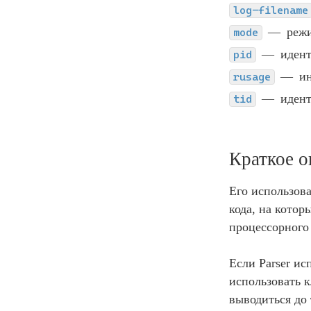
log-filename
реж
mode
иден
pid
и
rusage
иден
tid
Краткое о
Его использова
кода, на котор
процессорного
Если Parser ис
использовать 
выводиться до 