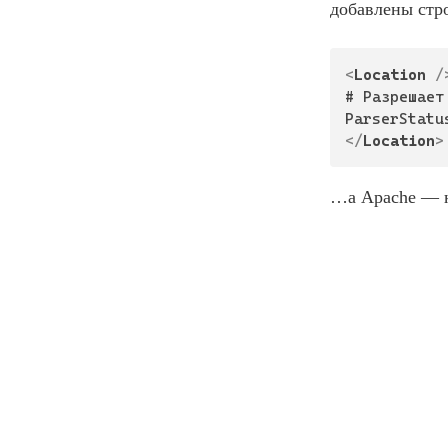
добавлены стр
<
Location
 /
# Разрешает
</
Location
>
…а Apache — н