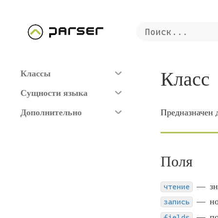
Класс
Классы
Сущности языка
Дополнительно
Предназначен д
Поля
з
чтение
но
запись
по
fields