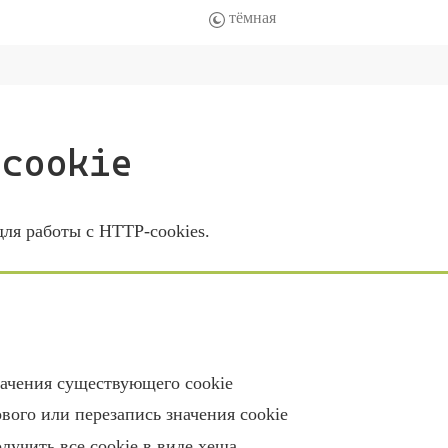
cookie
ля работы с HTTP-cookies.
начения существующего cookie
вого или перезапись значения cookie
лучить все cookie в виде хеша