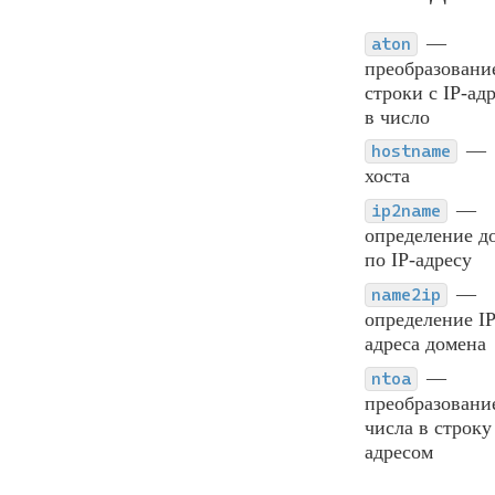
aton
преобразовани
строки с IP-ад
в число
hostname
хоста
ip2name
определение д
по IP-адресу
name2ip
определение IP
адреса домена
ntoa
преобразовани
числа в строку 
адресом