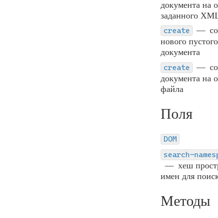
документа на 
заданного XM
с
create
нового пустого
документа
с
create
документа на 
файла
Поля
DOM
search-names
хеш прост
имен для поис
Методы