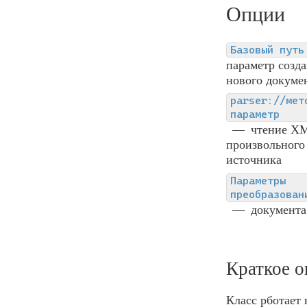
Опции
Базовый путь
параметр созд
нового докуме
parser://мет
параметр
чтение XM
произвольного
источника
Параметры
преобразован
документа
Краткое о
Класс рботает 