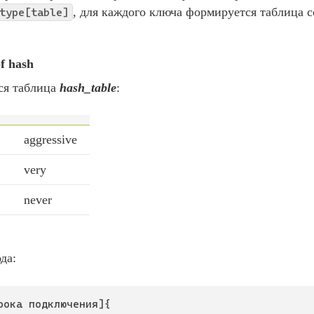
, для каждого ключа формируется таблица 
type[table]
f hash
ся таблица
hash_table
:
aggressive
very
never
да:
рока подключения]{
