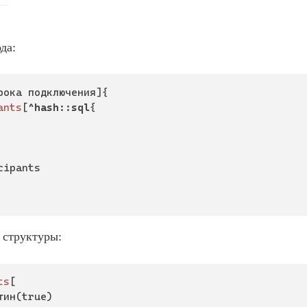
да:
рока подключения]{

ants
[
^hash::sql
{

 структуры:
ts
[

тин(true)
