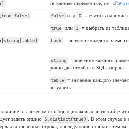
связанные переменные, см. «
Работ
h]
или
= считать наличие 
(true|false)
false
0
или
= выбрать из таблиц
true
1
= значение каждого элемент
h|string|table]
hash
= значение каждого элеме
string
ровно два столбца в SQL-запросе
= значение каждого элемен
table
результата
наличие в ключевом столбце одинаковых значений счита
едует задать опцию
. В этом случае в
$.distinct(true)
первая встреченная строка, последующие строки с тем ж