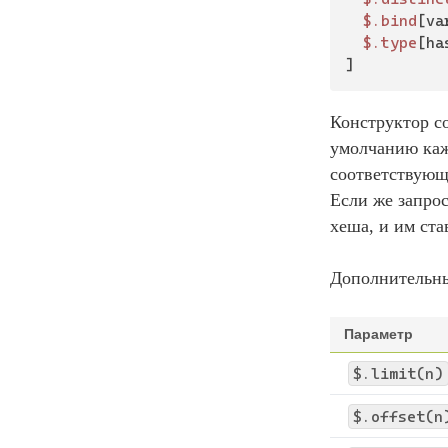
$.bind
[va
$.type
[ha
]
Конструктор с
умолчанию каж
соответствующ
Если же запро
хеша, и им ста
Дополнительны
Параметр
$.limit(n)
$.offset(n