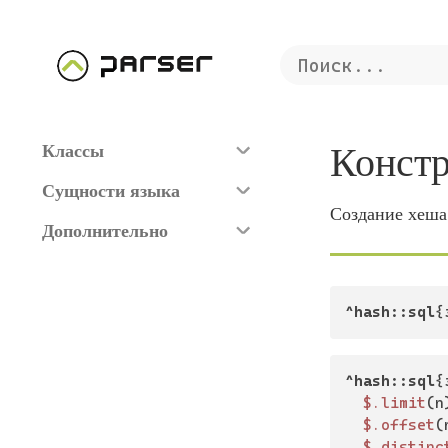
Конст
Классы
Сущности языка
Создание хеша
Дополнительно
^hash::sql
{
^hash::sql
{
$.limit
(n)
$.offset
(
$.distinc