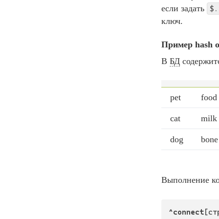
если задать
$.
ключ.
Пример
hash o
В
БД
содержит
pet
food
cat
milk
dog
bone
Выполнение ко
^connect
[ст