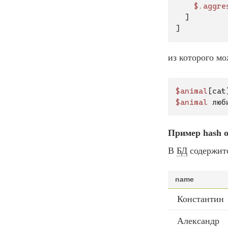
$.aggre
	]

]
из которого м
$animal
$animal
 люб
Пример
hash o
В
БД
содержит
name
Константин
Александр