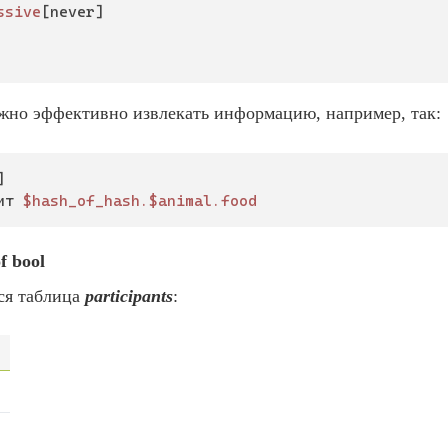
ssive
[never]

ожно эффективно извлекать информацию, например, так:
ит 
$hash_of_hash.
$animal.food
f bool
ся таблица
participants
: