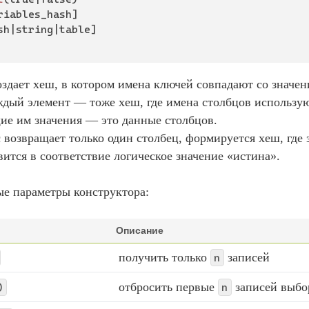
riables_hash]

sh|string|table]

оздает хеш, в котором имена ключей совпадают со значе
дый элемент — тоже хеш, где имена столбцов используют
ие им значения — это данные столбцов.
с возвращает только один столбец, формируется хеш, гд
вится в соответствие логическое значение «истина».
е параметры конструктора:
Описание
получить только
записей
n
отбросить первые
записей выбо
)
n