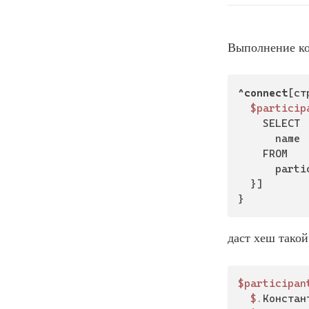
Выполнение ко
^connect
[ст
$particip
		SELECT

			name

		FROM

			participants

	}]

}
даст хеш такой
$participan
$.
Констан