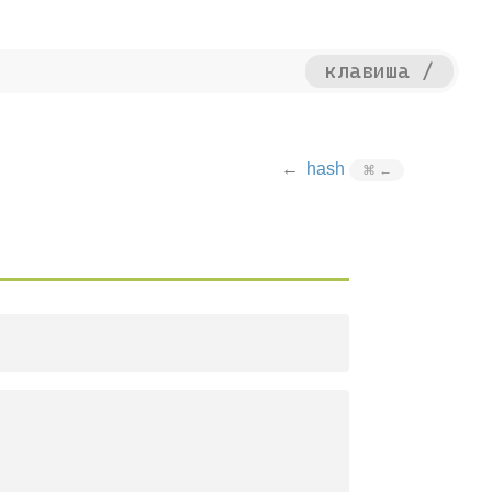
клавиша /
hash
⌘
←