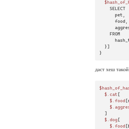
$hash_of_
		SELECT

			pet,

			food,

			aggressive

		FROM

			hash_table

	}]

}
даст хеш такой
$hash_of_ha
$.cat
[

$.food
[
$.aggre
	]

$.dog
[

$.food
[