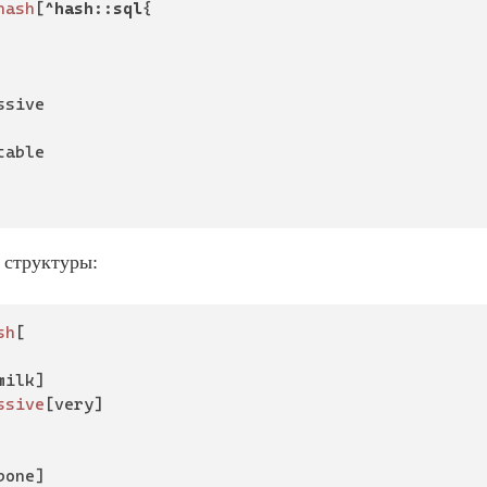
hash
[
^hash::sql
{

 структуры:
sh
[

milk]

ssive
[very]

bone]
