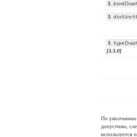
$.bind[has
$.distinct
$.type[has
[3.3.0]
По умолчанию 
допустимо, сл
используется 