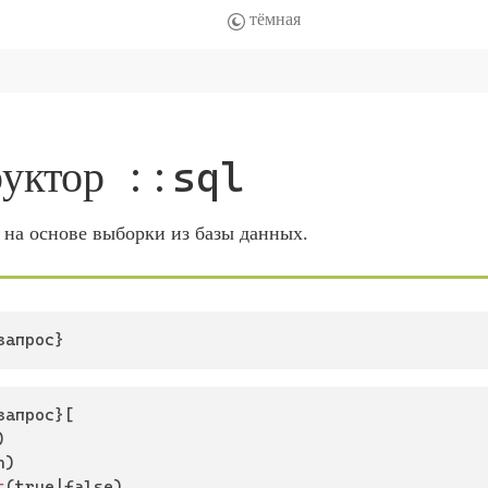
руктор
::sql
 на основе выборки из базы данных.
запрос}
запрос}[



n)

t
(true|false)
