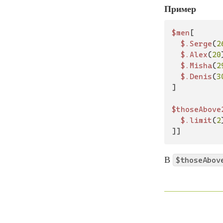
Пример
$men
[

$.Serge
(
2
$.Alex
(
20
$.Misha
(
2
$.Denis
(
3
]

$thoseAbove
$.limit
(
2
]]
В
$thoseAbov