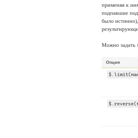
применяя к н
подпавшие под
было истинно),
результирующи
Можно задать 
Опция
$.limit(ма
$.reverse(