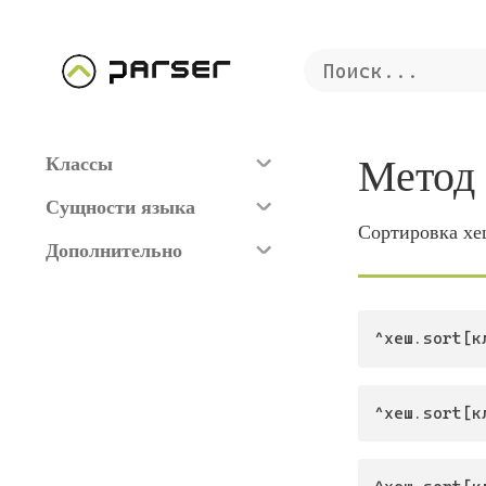
Метод
Классы
Сущности языка
Сортировка х
Дополнительно
^хеш.sort[к
^хеш.sort[к