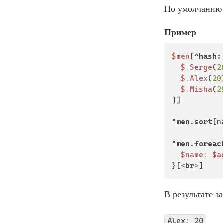
По умолчанию 
Пример
$men
[
^hash:
$.Serge
(
2
$.Alex
(
20
$.Misha
(
2
]]

^men.sort
[n
^men.foreac
$name:
$a
}[
<
br
>
]
В результате 
Alex: 20