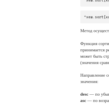
^хеш.sort[к
^хеш.sort[к
Метод осущест
Функция сорти
принимается р
может быть ст
(значения срав
Направление с
значения:
desc
— по убы
asc
— по возра