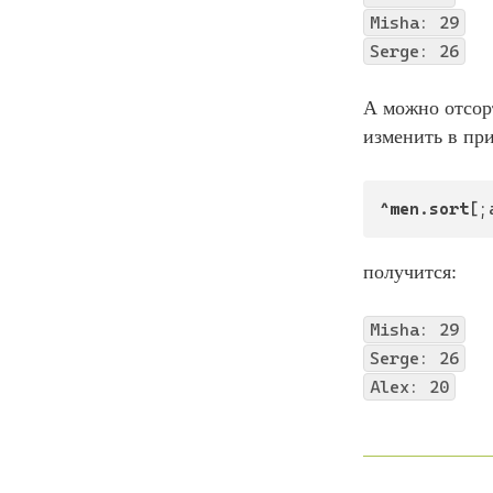
Misha: 29
Serge: 26
А можно отсор
изменить в пр
^men.sort
[;
получится:
Misha: 29
Serge: 26
Alex: 20