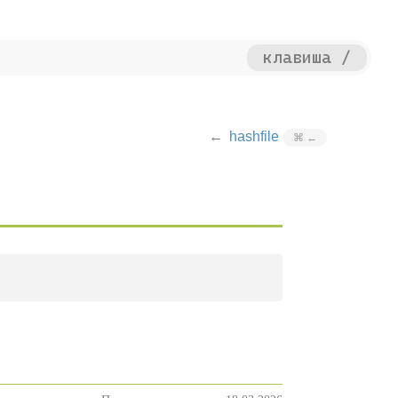
клавиша /
hashfile
⌘
←