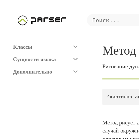
Метод
Классы
Сущности языка
Рисование дуг
Дополнительно
^картинка.a
Метод рисует д
случай окружн
конечным угл