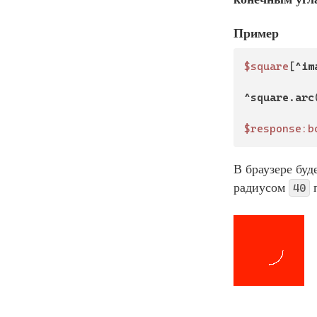
Пример
$square
[
^im
^square.arc
$response:b
В браузере буд
радиусом
п
40