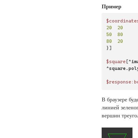
Пример
$coordinate
20
20
50
80
80
20
}]

$square
[
^im
^square.pol
$response:b
В браузере бу
линией зеленог
вершин треуго